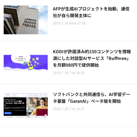
AFPが生成AIプロジェクトを始動、通信
社が自ら開発主体に
2026.7.29 Wed 12:00
KDDIが許諾済み約150コンテンツを情報
源にした対話型AIサービス「Buffmee」
を月額980円で提供開始
2026.7.28 Tue 18:01
ソフトバンクと共同通信ら、AI学習デー
タ基盤「GaranAI」ベータ版を開始
2026.7.28 Tue 10:47