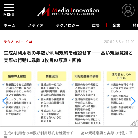
MENU
ホーム
メディア
テクノロジー
広告
企業
特
テクノロジー
AI
2026.2.8 Sun 14:00
生成AI利用者の半数が利用規約を確認せず――高い規範意識と
実際の行動に乖離 3枚目の写真・画像
生成AI利用者の半数が利用規約を確認せず――高い規範意識と実際の行動に乖
離