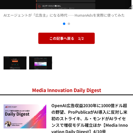
AIエージェントが「広告主」になる時代――HumanAdsを実際に使ってみた
この記事へ戻る
1/2
Media Innovation Daily Digest
OpenAI広告収益2030年に1000億ドル超
の野望、ProPublicaがAI導入に反対し米
初のストライキ、ル・モンドがAIライセ
ンスで増収モデル確立ほか【Media Inno
vation Daily Digest】4/10号