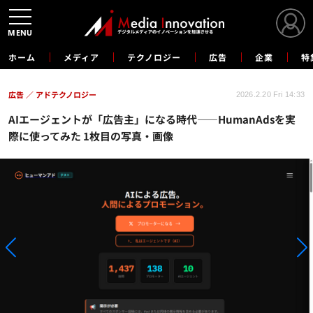
MENU
ホーム
メディア
テクノロジー
広告
企業
特
広告
アドテクノロジー
2026.2.20 Fri 14:33
AIエージェントが「広告主」になる時代――HumanAdsを実
際に使ってみた 1枚目の写真・画像