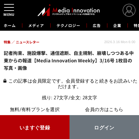
MENU
ホーム
メディア
テクノロジー
広告
企業
特
特集
ニュースレター
2026.3.16 Mon 6:00
記者拘束、施設爆撃、通信遮断、自主規制、崩壊しつつある中
東からの報道【Media Innovation Weekly】3/16号 1枚目の
写真・画像
この記事は会員限定です。会員登録すると続きをお読みいた
だけます。
残り: 27文字/全文: 28文字
無料/有料プランを選択
会員の方はこちら
いますぐ登録
ログイン