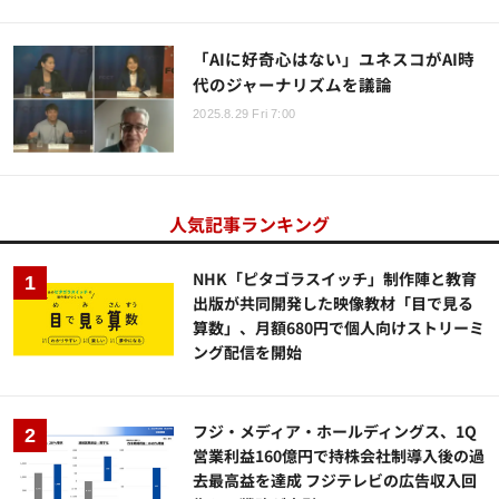
「AIに好奇心はない」ユネスコがAI時
代のジャーナリズムを議論
2025.8.29 Fri 7:00
人気記事ランキング
NHK「ピタゴラスイッチ」制作陣と教育
出版が共同開発した映像教材「目で見る
算数」、月額680円で個人向けストリーミ
ング配信を開始
フジ・メディア・ホールディングス、1Q
営業利益160億円で持株会社制導入後の過
去最高益を達成 フジテレビの広告収入回