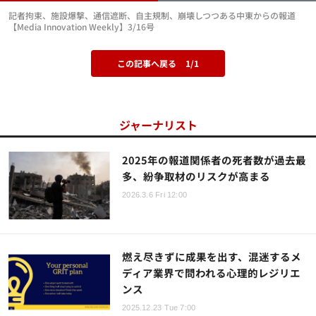
記者拘束、施設爆撃、通信遮断、自主規制、崩壊しつつある中東からの報道
【Media Innovation Weekly】3/16号
この記事へ戻る
1/1
ジャーナリスト
2025年の報道関係者の死者数が過去最
多、紛争取材のリスクが高まる
2026.3.6 Fri 12:00
燃え尽きずに成果を出す、混迷するメ
ディア業界で問われる心理的レジリエ
ンス
2025.12.23 Tue 7:00