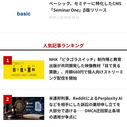
ベーシック、セミナーに特化したCMS
「Seminar One」β版リリース
2020.1.22 Wed 19:31
人気記事ランキング
NHK「ピタゴラスイッチ」制作陣と教育
出版が共同開発した映像教材「目で見る
算数」、月額680円で個人向けストリーミ
ング配信を開始
米連邦判事、RedditによるPerplexity AI
などを相手にした訴訟の棄却申し立てを
大部分で退ける——DMCA迂回禁止条項
の適用が争点に