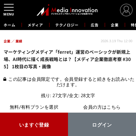
MENU
ホーム
メディア
テクノロジー
広告
企業
特
企業
業績
2026.3.19 Thu 12:00
マーケティングメディア「ferret」運営のベーシックが新規上
場、AI時代に描く成長戦略とは？【メディア企業徹底考察 #30
5】 1枚目の写真・画像
この記事は会員限定です。会員登録すると続きをお読みいた
だけます。
残り: 27文字/全文: 28文字
無料/有料プランを選択
会員の方はこちら
いますぐ登録
ログイン