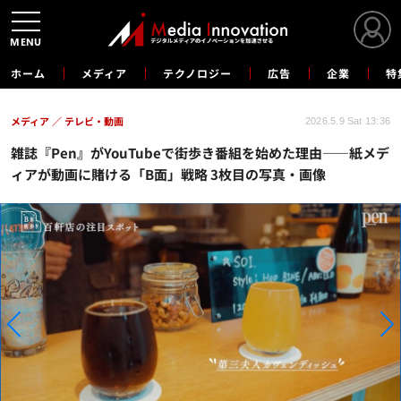
MENU
ホーム
メディア
テクノロジー
広告
企業
特
メディア
テレビ・動画
2026.5.9 Sat 13:36
雑誌『Pen』がYouTubeで街歩き番組を始めた理由——紙メデ
ィアが動画に賭ける「B面」戦略 3枚目の写真・画像