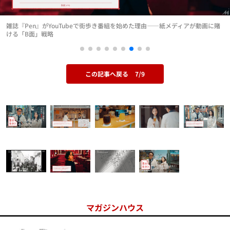
雑誌『Pen』がYouTubeで街歩き番組を始めた理由——紙メディアが動画に賭
ける「B面」戦略
この記事へ戻る
7/9
マガジンハウス