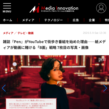
MENU
ホーム
メディア
テクノロジー
広告
企業
特
メディア
テレビ・動画
2026.5.9 Sat 13:36
雑誌『Pen』がYouTubeで街歩き番組を始めた理由——紙メデ
ィアが動画に賭ける「B面」戦略 7枚目の写真・画像