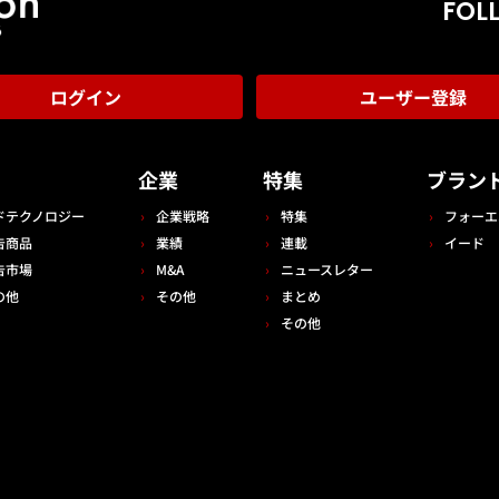
FOL
ログイン
ユーザー登録
告
企業
特集
ブラン
ドテクノロジー
企業戦略
特集
フォーエ
告商品
業績
連載
イード
告市場
M&A
ニュースレター
の他
その他
まとめ
その他