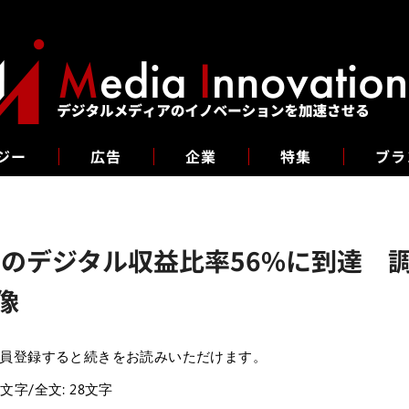
ジー
広告
企業
特集
ブラ
第2四半期のデジタル収益比率56%に到達 
像
員登録すると続きをお読みいただけます。
7文字/全文: 28文字