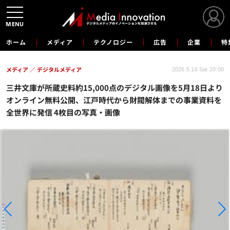
MENU
ホーム
メディア
テクノロジー
広告
企業
特
メディア
デジタルメディア
2026.5.16 Sat 20:00
三井文庫が所蔵史料約15,000点のデジタル画像を5月18日より
オンライン無料公開、江戸時代から財閥解体までの事業資料を
全世界に発信 4枚目の写真・画像