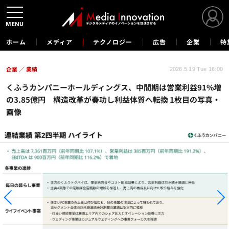
MENU
ホーム
メディア
テクノロジー
広告
企業
特
企業
業績
2026.5.19 Tue 16:00
くふうカンパニーホールディングス、中間期は営業利益91%増
の3.85億円 構造改革が奏功し利益体質へ転換 1枚目の写真・
画像