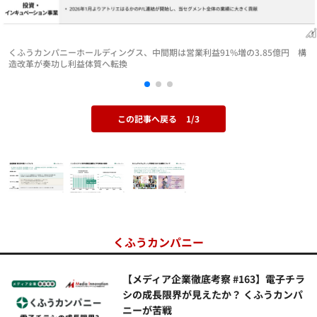
くふうカンパニーホールディングス、中間期は営業利益91%増の3.85億円 構
造改革が奏功し利益体質へ転換
この記事へ戻る
1/3
くふうカンパニー
【メディア企業徹底考察 #163】電子チラ
シの成長限界が見えたか？ くふうカンパ
ニーが苦戦