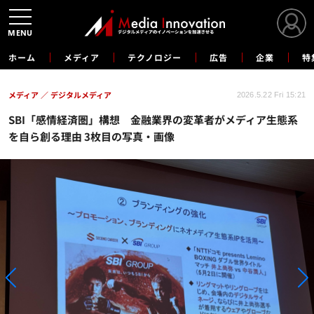
MENU
ホーム
メディア
テクノロジー
広告
企業
特
メディア
デジタルメディア
2026.5.22 Fri 15:21
SBI「感情経済圏」構想 金融業界の変革者がメディア生態系
を自ら創る理由 3枚目の写真・画像