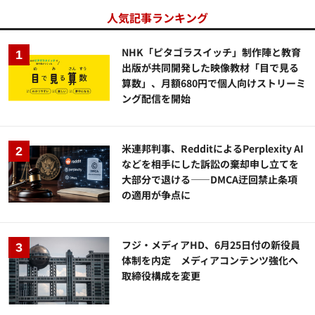
人気記事ランキング
NHK「ピタゴラスイッチ」制作陣と教育
出版が共同開発した映像教材「目で見る
算数」、月額680円で個人向けストリーミ
ング配信を開始
米連邦判事、RedditによるPerplexity AI
などを相手にした訴訟の棄却申し立てを
大部分で退ける——DMCA迂回禁止条項
の適用が争点に
フジ・メディアHD、6月25日付の新役員
体制を内定 メディアコンテンツ強化へ
取締役構成を変更