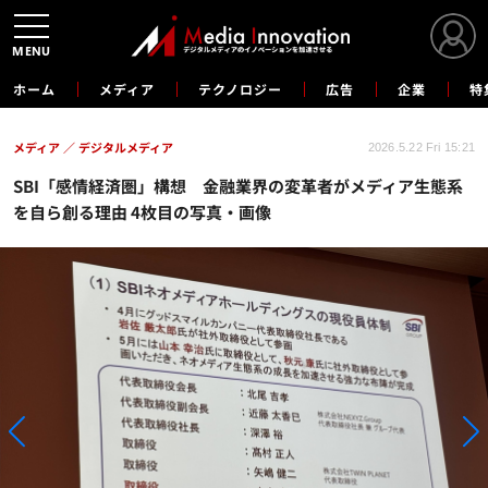
MENU
ホーム
メディア
テクノロジー
広告
企業
特
メディア
デジタルメディア
2026.5.22 Fri 15:21
SBI「感情経済圏」構想 金融業界の変革者がメディア生態系
を自ら創る理由 4枚目の写真・画像