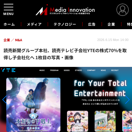
MENU
ホーム
メディア
テクノロジー
広告
企業
特
企業
M&A
2026.6.15 Mon 14:00
読売新聞グループ本社、読売テレビ子会社YTEの株式70%を取
得し子会社化へ 1枚目の写真・画像