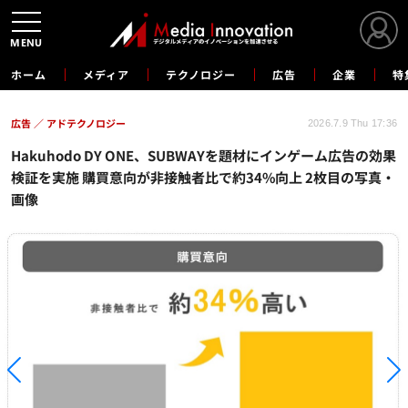
MENU
ホーム
メディア
テクノロジー
広告
企業
特
広告
アドテクノロジー
2026.7.9 Thu 17:36
Hakuhodo DY ONE、SUBWAYを題材にインゲーム広告の効果
検証を実施 購買意向が非接触者比で約34%向上 2枚目の写真・
画像