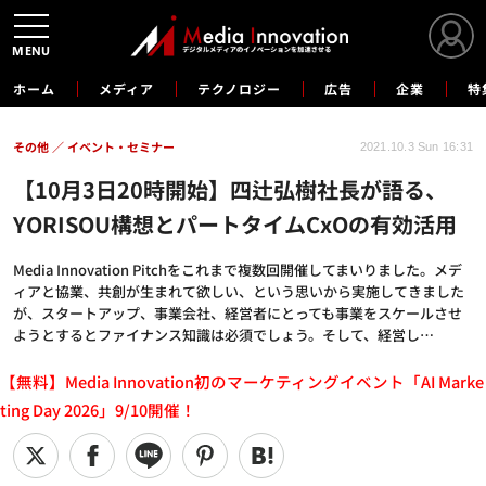
MENU
ホーム
メディア
テクノロジー
広告
企業
特
その他
イベント・セミナー
2021.10.3 Sun 16:31
【10月3日20時開始】四辻弘樹社長が語る、
YORISOU構想とパートタイムCxOの有効活用
Media Innovation Pitchをこれまで複数回開催してまいりました。メデ
ィアと協業、共創が生まれて欲しい、という思いから実施してきました
が、スタートアップ、事業会社、経営者にとっても事業をスケールさせ
ようとするとファイナンス知識は必須でしょう。そして、経営し…
【無料】Media Innovation初のマーケティングイベント「AI Marke
ting Day 2026」9/10開催！