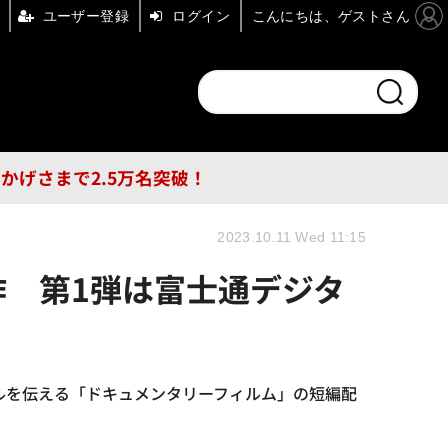
ユーザー登録
ログイン
こんにちは、ゲストさん
ンドチャンネル
フォーエム
その他
DB
員はおかげさまで2.5万名突破！
2023.10.11 Wed 11:15
」制作 第1弾は富士通デジタ
リアルを伝える「ドキュメンタリーフィルム」の短編配