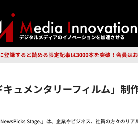
ジー
広告
企業
特集
ブラ
n Guild に登録すると読める限定記事は3000本を突破！会
e. が「ドキュメンタリーフィルム
ewsPicks Stage.」は、企業やビジネス、社員の方々の