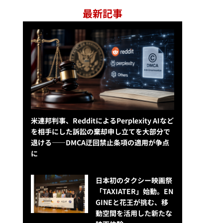
最新記事
米連邦判事、RedditによるPerplexity AIなど
を相手にした訴訟の棄却申し立てを大部分で
退ける——DMCA迂回禁止条項の適用が争点
に
日本初のタクシー映画祭
「TAXIATER」始動。EN
GINEと花王が挑む、移
動空間を活用した新たな