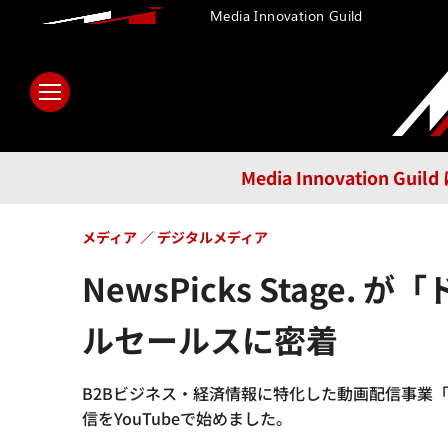
Media Innovation Guild
ホーム
メディア
テクノロ
Media Innovatio
メディア
デジタルメディア
NewsPicks Stag
ルセールスに密着
B2Bビジネス・経済情報に特化した動画配信事業「N
信をYouTubeで始めました。