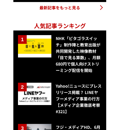
最新記事をもっと見る
人気記事ランキング
NHK「ピタゴラスイッ
チ」制作陣と教育出版が
共同開発した映像教材
「目で見る算数」、月額
680円で個人向けストリ
ーミング配信を開始
Yahoo!ニュースにプレス
リリース掲載？ LINEヤ
フーメディア事業の行方
【メディア企業徹底考察
#321】
フジ・メディアHD、6月