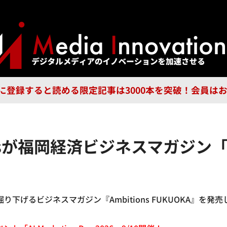
ジー
広告
企業
特集
ブラ
n Guild に登録すると読める限定記事は3000本を突破！会
sinessが福岡経済ビジネスマガジン「A
経済を掘り下げるビジネスマガジン『Ambitions FUKUOKA』を発