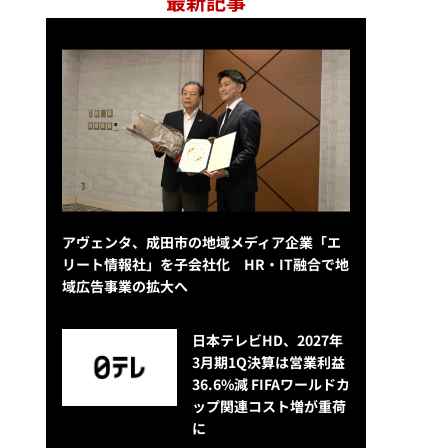
最新記事
アヴェンタ、成田市の地域メディア企業「エ
リート情報社」を子会社化 HR・IT融合で地
域広告事業の拡大へ
日本テレビHD、2027年
3月期1Q決算は営業利益
36.6%減 FIFAワールドカ
ップ関連コスト増が重荷
に