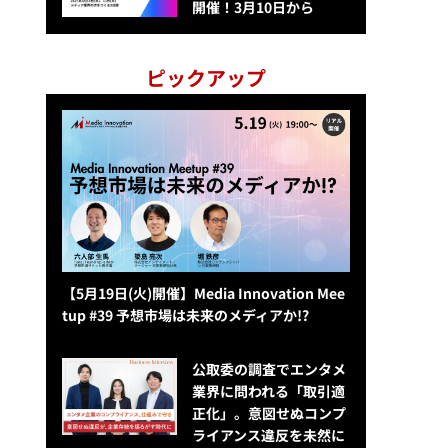
開催！3月10日から
ピックアップ
【5月19日(火)開催】Media Innovation Mee
tup #39 予想市場は未来のメディアか!?
公​​取委の調査でエンタメ
業界に問われる「取引適
正化」。意図せぬコンプ
ライアンス違反を未然に