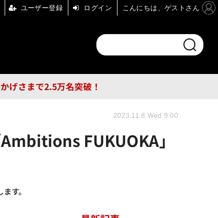
ユーザー登録
ログイン
こんにちは、ゲストさん
ンドチャンネル
フォーエム
その他
DB
員はおかげさまで2.5万名突破！
2023.11.8 Wed 9:00
mbitions FUKUOKA」
売します。