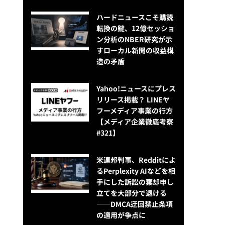
ハードニュースこそ購読
転換の鍵、12億セッショ
ン分析のNBER研究が示
すローカル新聞の収益構
造の矛盾
Yahoo!ニュースにプレス
リリース掲載？ LINEヤ
フーメディア事業の行方
【メディア企業徹底考察
#321】
米連邦判事、Redditによ
るPerplexity AIなどを相
手にした訴訟の棄却申し
立てを大部分で退ける
——DMCA迂回禁止条項
の適用が争点に