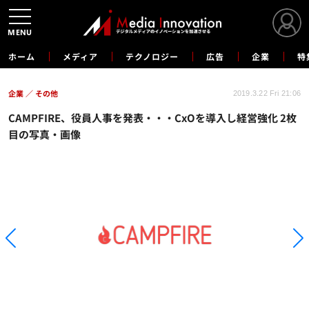
MENU
ホーム
メディア
テクノロジー
広告
企業
特
企業
その他
2019.3.22 Fri 21:06
CAMPFIRE、役員人事を発表・・・CxOを導入し経営強化 2枚
目の写真・画像