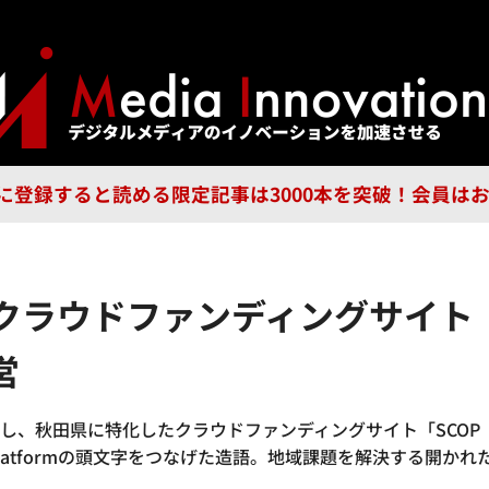
ジー
広告
企業
特集
ブラ
n Guild に登録すると読める限定記事は3000本を突破！会
特化クラウドファンディングサイト
営
連携し、秋田県に特化したクラウドファンディングサイト「SCO
 Open Platformの頭文字をつなげた造語。地域課題を解決する開か