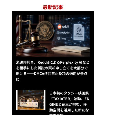
最新記事
米連邦判事、RedditによるPerplexity AIなど
を相手にした訴訟の棄却申し立てを大部分で
退ける——DMCA迂回禁止条項の適用が争点
に
日本初のタクシー映画祭
「TAXIATER」始動。EN
GINEと花王が挑む、移
動空間を活用した新たな