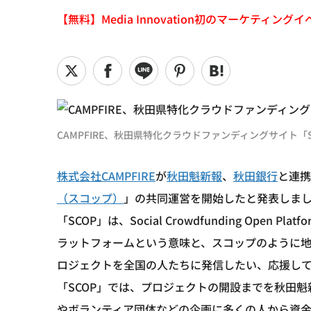
【無料】Media Innovation初のマーケティングイベント
CAMPFIRE、秋田県特化クラウドファンディングサイト
株式会社CAMPFIRE
が
秋田魁新報
、
秋田銀行
と連携
（スコップ）
」の共同運営を開始したと発表しま
「SCOP」は、Social Crowdfunding Op
ラットフォームという意味と、スコップのように
ロジェクトを全国の人たちに発信したい、応援し
「SCOP」では、プロジェクトの開設までを秋田
やボランティア団体などの企画に多くの人から資金