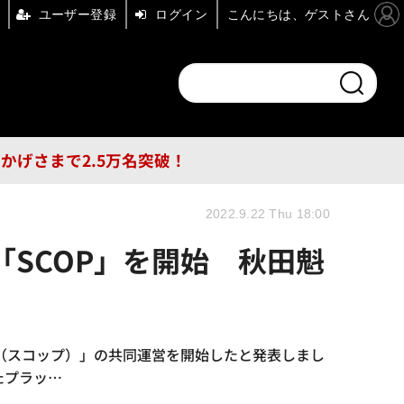
ユーザー登録
ログイン
こんにちは、ゲストさん
ンドチャンネル
フォーエム
その他
DB
員はおかげさまで2.5万名突破！
2022.9.22 Thu 18:00
「SCOP」を開始 秋田魁
P（スコップ）」の共同運営を開始したと発表しまし
れたプラッ…