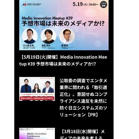
【5月19日(火)開催】Media Innovation Mee
tup #39 予想市場は未来のメディアか!?
公​​取委の調査でエンタメ
業界に問われる「取引適
正化」。意図せぬコンプ
ライアンス違反を未然に
防ぐ日立システムズのソ
リューション​【PR】
【3月18日(水)開催】メ
ディアの未来を考える