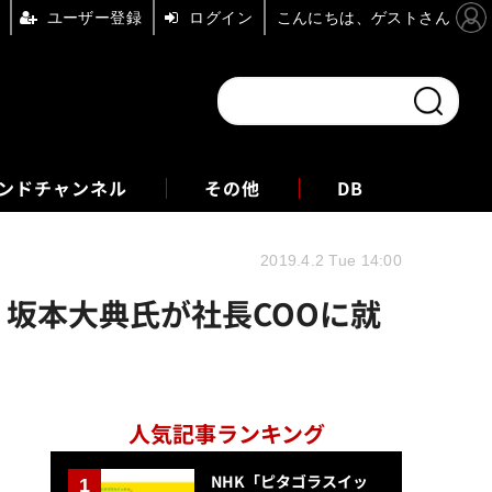
ユーザー登録
ログイン
こんにちは、ゲストさん
ンドチャンネル
フォーエム
その他
DB
2019.4.2 Tue 14:00
、坂本大典氏が社長COOに就
人気記事ランキング
NHK「ピタゴラスイッ