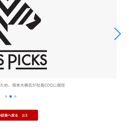
うため、坂本大典氏が社長COOに就任
の記事へ戻る
2/3