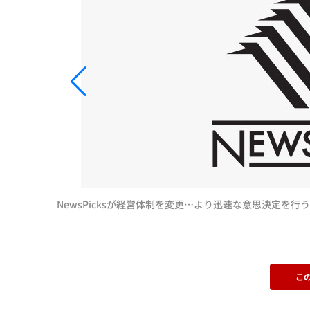
NewsPicksが経営体制を変更…より迅速な意思決定を行
こ