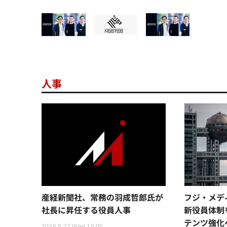
人事
産経新聞社、常務の羽成哲郎氏が
フジ・メディ
社長に昇任する役員人事
新役員体制
テンツ強化
2026.5.27 Wed 15:05