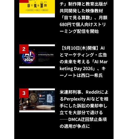
チ」制作陣と教育出版が
共同開発した映像教材
「目で見る算数」、月額
680円で個人向けストリ
ーミング配信を開始
【9月10日(木)開催】AI
とマーケティング・広告
の未来を考える「AI Mar
keting Day 2026」、キ
ーノートは西口一希氏
米連邦判事、Redditによ
るPerplexity AIなどを相
手にした訴訟の棄却申し
立てを大部分で退ける
NewsPicksが経営体制を変更…より迅速な意思決定を行うため、坂本大
——DMCA迂回禁止条項
の適用が争点に