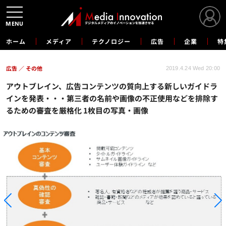
MENU
ホーム
メディア
テクノロジー
広告
企業
特
広告
その他
2019.4.24 Wed 20:00
アウトブレイン、広告コンテンツの質向上する新しいガイドラ
インを発表・・・第三者の名前や画像の不正使用などを排除す
るための審査を厳格化 1枚目の写真・画像