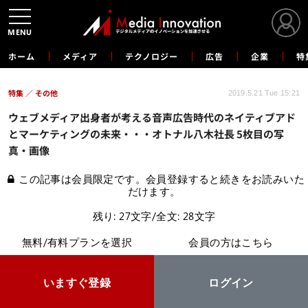
MENU
ホーム
メディア
テクノロジー
広告
企業
特
特集
その他
2019.5.21 Tue 15:21
ウェブメディア出身者が考える音声広告時代のネイティブアド
とマーケティングの未来・・・オトナル八木社長 5枚目の写
真・画像
この記事は会員限定です。会員登録すると続きをお読みいた
だけます。
残り: 27文字/全文: 28文字
無料/有料プランを選択
会員の方はこちら
いますぐ登録
ログイン