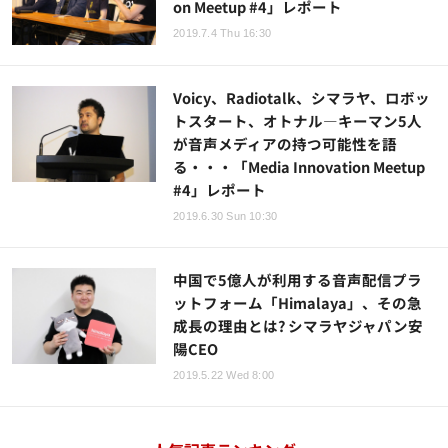
on Meetup #4」レポート
2019.7.4 Thu 16:30
Voicy、Radiotalk、シマラヤ、ロボッ
トスタート、オトナル―キーマン5人
が音声メディアの持つ可能性を語
る・・・「Media Innovation Meetup
#4」レポート
2019.6.30 Sun 10:30
中国で5億人が利用する音声配信プラ
ットフォーム「Himalaya」、その急
成長の理由とは? シマラヤジャパン安
陽CEO
2019.5.22 Wed 8:00