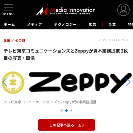
MENU
ホーム
メディア
テクノロジー
広告
企業
特
企業
その他
2019.10.11 Fri 20:00
テレビ東京コミュニケーションズとZeppyが資本業務提携 2枚
目の写真・画像
テレビ東京コミュニケーションズとZeppyが資本業務提携
この記事へ戻る
2/3