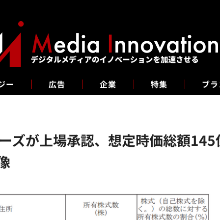
ジー
広告
企業
特集
ブラ
ーズが上場承認、想定時価総額145
像