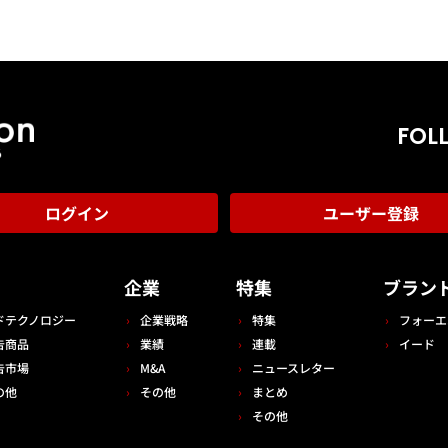
FOL
ログイン
ユーザー登録
告
企業
特集
ブラン
ドテクノロジー
企業戦略
特集
フォーエ
告商品
業績
連載
イード
告市場
M&A
ニュースレター
の他
その他
まとめ
その他