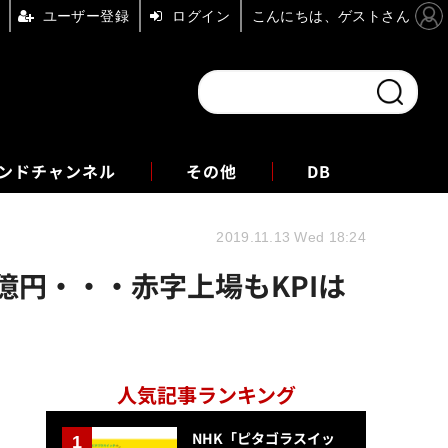
ユーザー登録
ログイン
こんにちは、ゲストさん
ンドチャンネル
フォーエム
その他
DB
2019.11.13 Wed 18:24
億円・・・赤字上場もKPIは
人気記事ランキング
NHK「ピタゴラスイッ