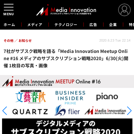
MENU
ホーム
メディア
テクノロジー
広告
企業
特
その他
お知らせ
2020.6.23 Tue 22:14
7社がサブスク戦略を語る「Media Innovation Meetup Onli
ne #16 メディアのサブスクリプション戦略2020」6/30(火)開
催 1枚目の写真・画像