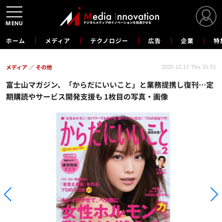
MENU
ホーム
メディア
テクノロジー
広告
企業
特
メディア
その他
2020.12.17 Thu 15:51
富士山マガジン、「からだにいいこと」と業務提携し復刊…定
期購読やサービス開発支援も 1枚目の写真・画像