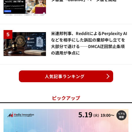
米連邦判事、RedditによるPerplexity AI
などを相手にした訴訟の棄却申し立てを
大部分で退ける——DMCA迂回禁止条項
の適用が争点に
人気記事ランキング
ピックアップ