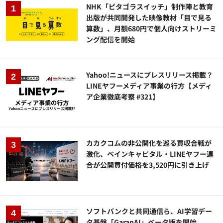
NHK「ピタゴラスイッチ」制作陣と教育
出版が共同開発した映像教材「目で見る
算数」、月額680円で個人向けストリーミ
ング配信を開始
Yahoo!ニュースにプレスリリース掲載？
LINEヤフーメディア事業の行方【メディ
ア企業徹底考察 #321】
カカクコムの非公開化を巡る買収合戦が
激化、ベインキャピタル・LINEヤフー連
合が公開買付価格を3,520円に引き上げ
ソフトバンクと共同通信ら、AI学習デー
タ基盤「GaranAI」ベータ版を開始