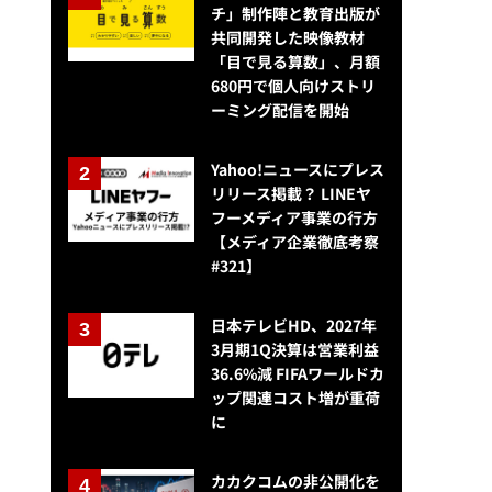
チ」制作陣と教育出版が
共同開発した映像教材
「目で見る算数」、月額
680円で個人向けストリ
ーミング配信を開始
Yahoo!ニュースにプレス
リリース掲載？ LINEヤ
フーメディア事業の行方
【メディア企業徹底考察
#321】
日本テレビHD、2027年
3月期1Q決算は営業利益
36.6%減 FIFAワールドカ
ップ関連コスト増が重荷
広告とユーザーの関係を正常化する大チャンス、Priv Tech中道社長・・・
に
カカクコムの非公開化を