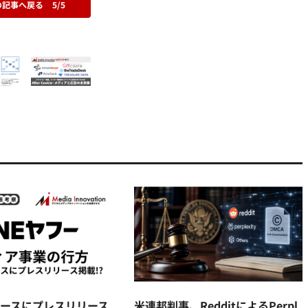
の記事へ戻る
5/5
ニュースにプレスリリース
米連邦判事、RedditによるPerpl