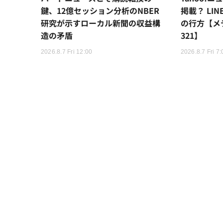
鍵、12億セッション分析のNBER
掲載？ LI
研究が示すローカル新聞の収益構
の行方【メ
造の矛盾
321】
2026.8.7 Fri 12:00
2026.8.7 Fri 7: