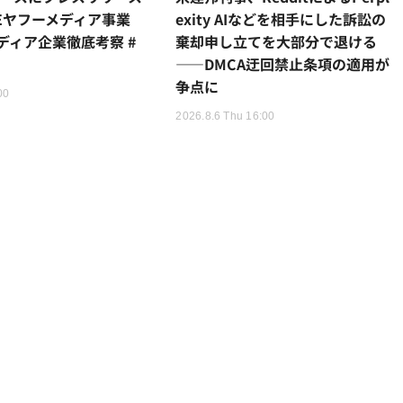
NEヤフーメディア事業
exity AIなどを相手にした訴訟の
ディア企業徹底考察 #
棄却申し立てを大部分で退ける
——DMCA迂回禁止条項の適用が
争点に
00
2026.8.6 Thu 16:00