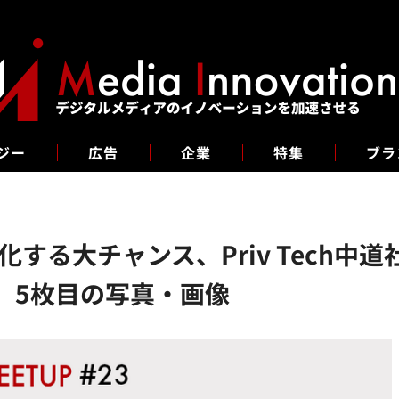
ジー
広告
企業
特集
ブラ
大チャンス、Priv Tech中道社長・
 5枚目の写真・画像