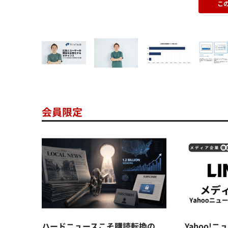
こ
会員限定
ハードニュースこそ購読転換の
Yahoo!