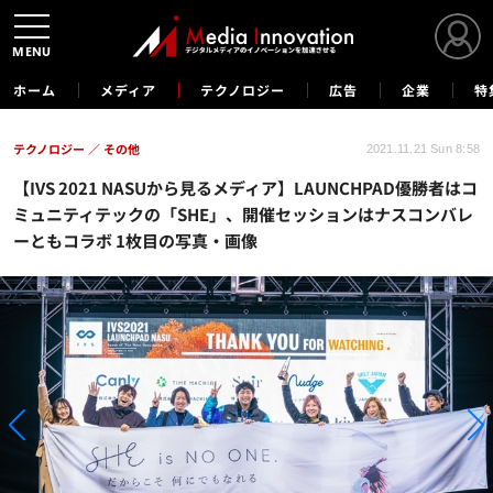
MENU
ホーム
メディア
テクノロジー
広告
企業
特
テクノロジー
その他
2021.11.21 Sun 8:58
【IVS 2021 NASUから見るメディア】LAUNCHPAD優勝者はコ
ミュニティテックの「SHE」、開催セッションはナスコンバレ
ーともコラボ 1枚目の写真・画像