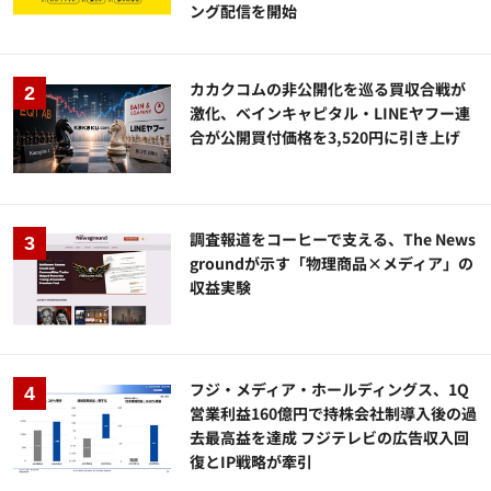
ング配信を開始
カカクコムの非公開化を巡る買収合戦が
激化、ベインキャピタル・LINEヤフー連
合が公開買付価格を3,520円に引き上げ
調査報道をコーヒーで支える、The News
groundが示す「物理商品×メディア」の
収益実験
フジ・メディア・ホールディングス、1Q
営業利益160億円で持株会社制導入後の過
去最高益を達成 フジテレビの広告収入回
復とIP戦略が牽引