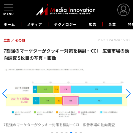
MENU
ホーム
メディア
テクノロジー
広告
企業
特
広告
その他
2022.1.24 Mon 15:08
7割強のマーケターがクッキー対策を検討…CCI 広告市場の動
向調査 5枚目の写真・画像
7割強のマーケターがクッキー対策を検討…CCI 広告市場の動向調査