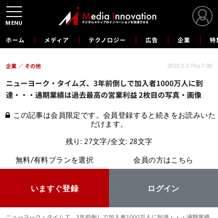
MENU
ホーム
メディア
テクノロジー
広告
企業
特
企業
その他
2022.2.3 Thu 7:00
ニューヨーク・タイムズ、3年前倒しで加入者1000万人に到
達・・・通期業績は過去最高の営業利益 2枚目の写真・画像
この記事は会員限定です。会員登録すると続きをお読みいた
だけます。
残り: 27文字/全文: 28文字
無料/有料プランを選択
会員の方はこちら
いますぐ登録
ログイン
ニューヨーク・タイムズ、3年前倒しで加入者1000万人に到達・・・通期業績