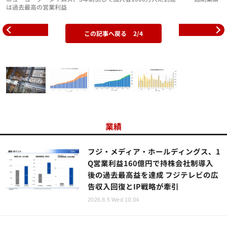
は過去最高の営業利益
この記事へ戻る
2/4
業績
フジ・メディア・ホールディングス、1
Q営業利益160億円で持株会社制導入
後の過去最高益を達成 フジテレビの広
告収入回復とIP戦略が牽引
2026.8.5 Wed 10:04