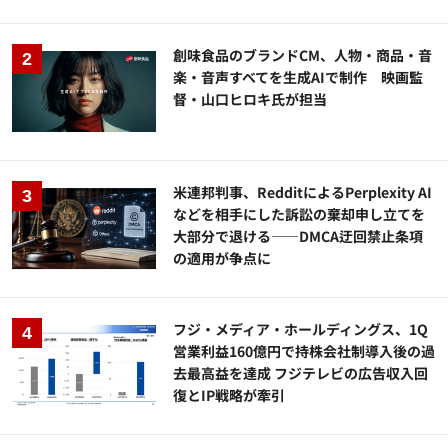
創味食品のブランドCM、人物・商品・音
楽・音声すべてを生成AIで制作 映画監
督・山口ヒロキ氏が担当
米連邦判事、RedditによるPerplexity AI
などを相手にした訴訟の棄却申し立てを
大部分で退ける——DMCA迂回禁止条項
の適用が争点に
フジ・メディア・ホールディングス、1Q
営業利益160億円で持株会社制導入後の過
去最高益を達成 フジテレビの広告収入回
復とIP戦略が牽引