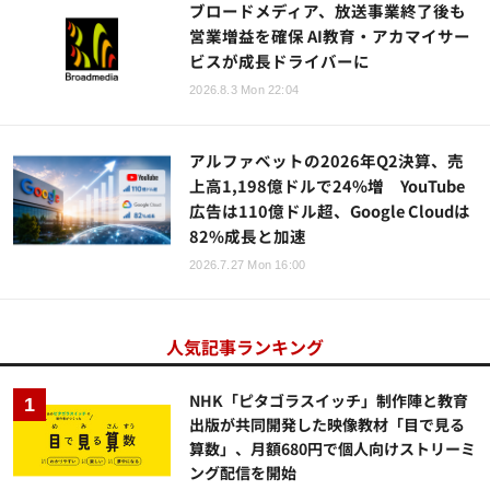
ブロードメディア、放送事業終了後も
営業増益を確保 AI教育・アカマイサー
ビスが成長ドライバーに
2026.8.3 Mon 22:04
アルファベットの2026年Q2決算、売
上高1,198億ドルで24%増 YouTube
広告は110億ドル超、Google Cloudは
82%成長と加速
2026.7.27 Mon 16:00
人気記事ランキング
NHK「ピタゴラスイッチ」制作陣と教育
出版が共同開発した映像教材「目で見る
算数」、月額680円で個人向けストリーミ
ング配信を開始