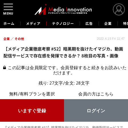
MENU
ホーム
メディア
テクノロジー
広告
企業
特
企業
その他
2022.4.15 Fri 11:47
【メディア企業徹底考察 #52】暗黒期を抜けたイマジカ、動画
配信サービスで存在感を発揮できるか？ 8枚目の写真・画像
この記事は会員限定です。会員登録すると続きをお読みいた
だけます。
残り: 27文字/全文: 28文字
無料/有料プランを選択
会員の方はこちら
いますぐ登録
ログイン
【メディア企業徹底考察 #52】暗黒期を抜けたイマジカ、動画配信サービスで