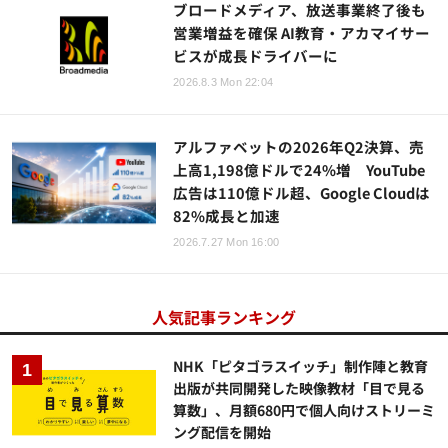
ブロードメディア、放送事業終了後も
営業増益を確保 AI教育・アカマイサー
ビスが成長ドライバーに
2026.8.3 Mon 22:04
アルファベットの2026年Q2決算、売
上高1,198億ドルで24%増 YouTube
広告は110億ドル超、Google Cloudは
82%成長と加速
2026.7.27 Mon 16:00
人気記事ランキング
NHK「ピタゴラスイッチ」制作陣と教育
出版が共同開発した映像教材「目で見る
算数」、月額680円で個人向けストリーミ
ング配信を開始