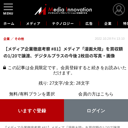
MENU
ホーム
メディア
テクノロジー
広告
企業
特
企業
その他
2022.10.28 Fri 13:10
【メディア企業徹底考察 #81】メディア「漫画大陸」を買収額
の1/20で譲渡、デジタルプラスの今後 2枚目の写真・画像
この記事は会員限定です。会員登録すると続きをお読みいた
だけます。
残り: 27文字/全文: 28文字
無料/有料プランを選択
会員の方はこちら
いますぐ登録
ログイン
【メディア企業徹底考察 #81】メディア「漫画大陸」を買収額の1/20で譲渡、