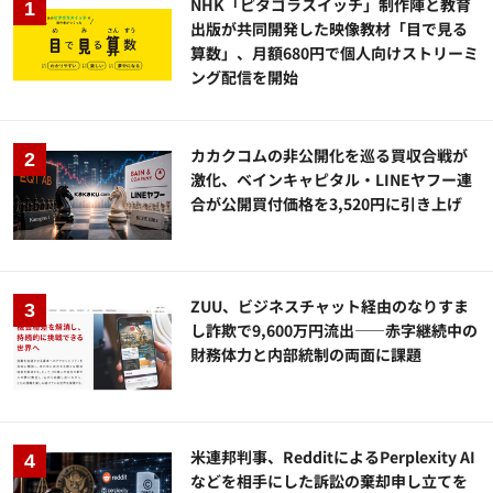
NHK「ピタゴラスイッチ」制作陣と教育
出版が共同開発した映像教材「目で見る
算数」、月額680円で個人向けストリーミ
ング配信を開始
カカクコムの非公開化を巡る買収合戦が
激化、ベインキャピタル・LINEヤフー連
合が公開買付価格を3,520円に引き上げ
ZUU、ビジネスチャット経由のなりすま
し詐欺で9,600万円流出——赤字継続中の
財務体力と内部統制の両面に課題
米連邦判事、RedditによるPerplexity AI
などを相手にした訴訟の棄却申し立てを