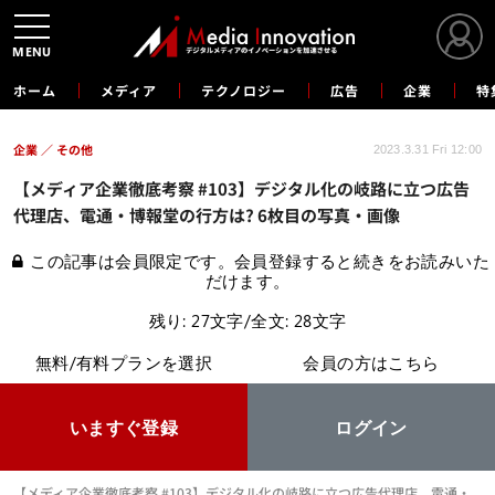
MENU
ホーム
メディア
テクノロジー
広告
企業
特
企業
その他
2023.3.31 Fri 12:00
【メディア企業徹底考察 #103】デジタル化の岐路に立つ広告
代理店、電通・博報堂の行方は? 6枚目の写真・画像
この記事は会員限定です。会員登録すると続きをお読みいた
だけます。
残り: 27文字/全文: 28文字
無料/有料プランを選択
会員の方はこちら
いますぐ登録
ログイン
【メディア企業徹底考察 #103】デジタル化の岐路に立つ広告代理店、電通・