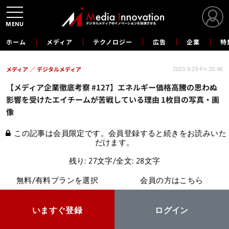
MENU
ホーム
メディア
テクノロジー
広告
企業
特
メディア
デジタルメディア
2023.9.29 Fri 20:46
【メディア企業徹底考察 #127】エネルギー価格高騰の思わぬ
影響を受けたエイチームが苦戦している理由 1枚目の写真・画
像
この記事は会員限定です。会員登録すると続きをお読みいた
だけます。
残り: 27文字/全文: 28文字
無料/有料プランを選択
会員の方はこちら
いますぐ登録
ログイン