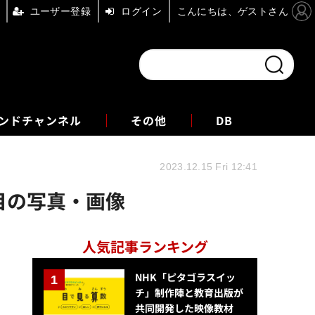
ユーザー登録
ログイン
こんにちは、ゲストさん
ンドチャンネル
フォーエム
その他
DB
2023.12.15 Fri 12:41
枚目の写真・画像
人気記事ランキング
NHK「ピタゴラスイッ
チ」制作陣と教育出版が
共同開発した映像教材