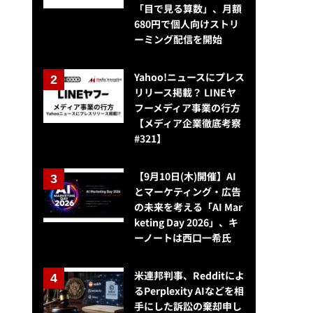
「目で見る算数」、月額
680円で個人向けストリ
ーミング配信を開始
Yahoo!ニュースにプレス
リリース掲載？ LINEヤ
フーメディア事業の行方
【メディア企業徹底考察
#321】
【9月10日(木)開催】AI
とマーケティング・広告
の未来を考える「AI Mar
keting Day 2026」、キ
ーノートは西口一希氏
日経電子版、個々の興味に応じた記事配信「For You」開始
米連邦判事、Redditによ
るPerplexity AIなどを相
手にした訴訟の棄却申し