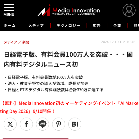
MENU
ホーム
メディア
テクノロジー
広告
企業
特
メディア
新聞
2024.12.10 Tue 10:45
日経電子版、有料会員100万人を突破・・・国
内有料デジタルニュース初
・日経電子版、有料会員数が100万人を突破
・法人・教育分野での導入が急増、成長が加速
・日経とFTのデジタル有料購読数は合計370万に達する
【無料】Media Innovation初のマーケティングイベント「AI Marke
ting Day 2026」9/10開催！