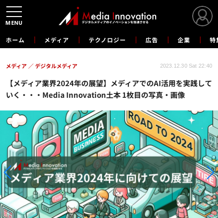
MENU
ホーム
メディア
テクノロジー
広告
企業
特
メディア
デジタルメディア
2023.12.30 Sat 22:40
【メディア業界2024年の展望】メディアでのAI活用を実践して
いく・・・Media Innovation土本 1枚目の写真・画像