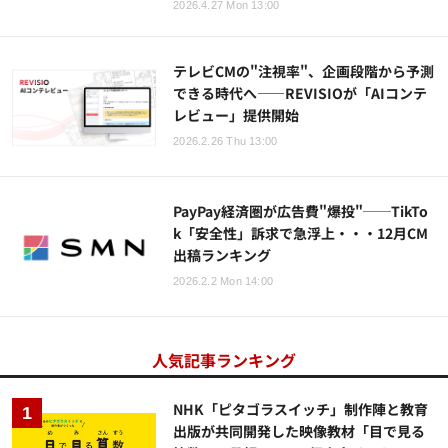
2026.4.27 Mon 13:00
テレビCMの"注視率"、企画段階から予測
できる時代へ——REVISIOが「AIコンテ
レビュー」提供開始
2026.2.26 Thu 13:00
PayPay経済圏が広告費"爆投"──TikTo
k「安全性」訴求で急浮上・・・12月CM
出稿ランキング
2026.2.2 Mon 14:00
人気記事ランキング
NHK「ピタゴラスイッチ」制作陣と教育
出版が共同開発した映像教材「目で見る