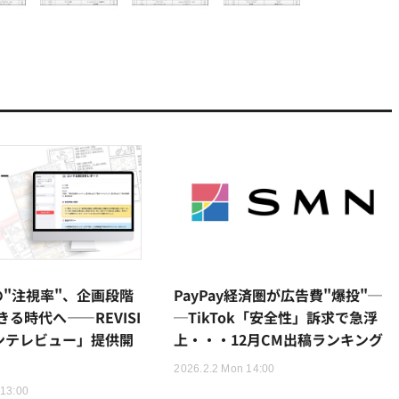
の"注視率"、企画段階
PayPay経済圏が広告費"爆投"─
る時代へ——REVISI
─TikTok「安全性」訴求で急浮
コンテレビュー」提供開
上・・・12月CM出稿ランキング
2026.2.2 Mon 14:00
 13:00