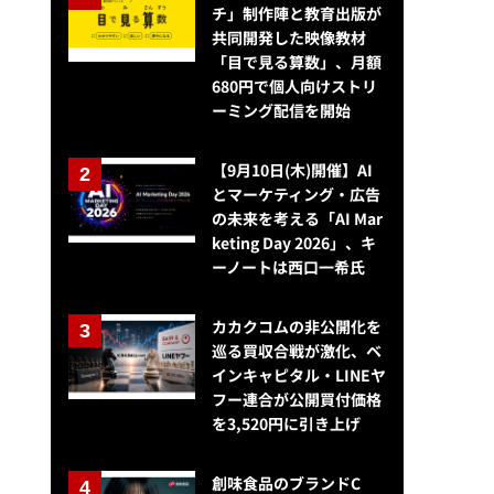
チ」制作陣と教育出版が
共同開発した映像教材
「目で見る算数」、月額
680円で個人向けストリ
ーミング配信を開始
【9月10日(木)開催】AI
とマーケティング・広告
の未来を考える「AI Mar
keting Day 2026」、キ
ソフトバンクの「ペイトク」がトップ、2023年11月度テレビCM放送回
ーノートは西口一希氏
カカクコムの非公開化を
巡る買収合戦が激化、ベ
インキャピタル・LINEヤ
フー連合が公開買付価格
を3,520円に引き上げ
創味食品のブランドC