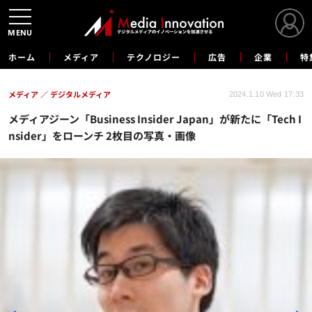
MENU
ホーム
メディア
テクノロジー
広告
企業
特
メディア
デジタルメディア
2024.1.10 Wed 17:33
メディアジーン「Business Insider Japan」が新たに「Tech I
nsider」をローンチ 2枚目の写真・画像