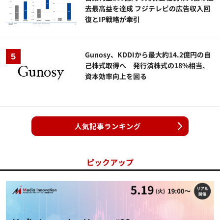
去最高益を達成 フジテレビの広告収入回
復とIP戦略が牽引
Gunosy、KDDIから最大約14.2億円の自
己株式取得へ 発行済株式の18%相当、
資本効率向上を図る
人気記事ランキング
ピックアップ