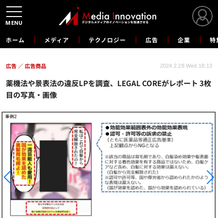
MENU
ホーム
メディア
テクノロジー
広告
企業
特
広告
広告商品
2024.2.28 Wed 18:13
薬機法や景表法の違反LPを調査、LEGAL COREがレポート 3枚
目の写真・画像