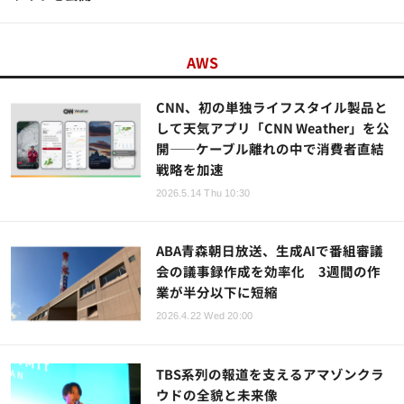
AWS
CNN、初の単独ライフスタイル製品と
して天気アプリ「CNN Weather」を公
開――ケーブル離れの中で消費者直結
戦略を加速
2026.5.14 Thu 10:30
ABA青森朝日放送、生成AIで番組審議
会の議事録作成を効率化 3週間の作
業が半分以下に短縮
2026.4.22 Wed 20:00
TBS系列の報道を支えるアマゾンクラ
ウドの全貌と未来像