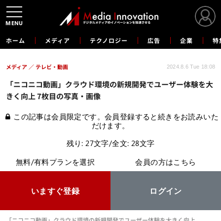
MENU
ホーム
メディア
テクノロジー
広告
企業
特
メディア
テレビ・動画
2024.8.6 Tue 18:08
「ニコニコ動画」クラウド環境の新規開発でユーザー体験を大
きく向上 7枚目の写真・画像
この記事は会員限定です。会員登録すると続きをお読みいた
だけます。
残り: 27文字/全文: 28文字
無料/有料プランを選択
会員の方はこちら
いますぐ登録
ログイン
「ニコニコ動画」クラウド環境の新規開発でユーザー体験を大きく向上