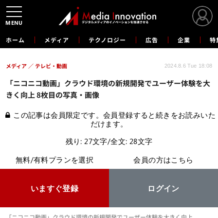
MENU
ホーム
メディア
テクノロジー
広告
企業
特
メディア
テレビ・動画
2024.8.6 Tue 18:08
「ニコニコ動画」クラウド環境の新規開発でユーザー体験を大
きく向上 8枚目の写真・画像
この記事は会員限定です。会員登録すると続きをお読みいた
だけます。
残り: 27文字/全文: 28文字
無料/有料プランを選択
会員の方はこちら
いますぐ登録
ログイン
「ニコニコ動画」クラウド環境の新規開発でユーザー体験を大きく向上