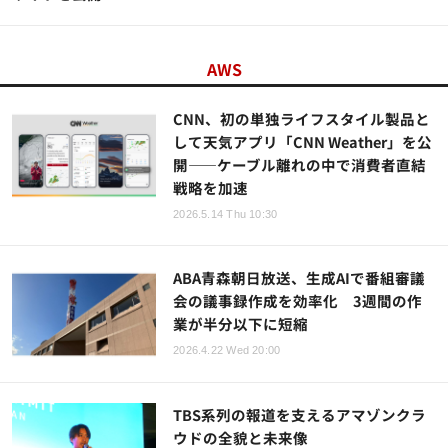
AWS
CNN、初の単独ライフスタイル製品と
して天気アプリ「CNN Weather」を公
開――ケーブル離れの中で消費者直結
戦略を加速
2026.5.14 Thu 10:30
ABA青森朝日放送、生成AIで番組審議
会の議事録作成を効率化 3週間の作
業が半分以下に短縮
2026.4.22 Wed 20:00
TBS系列の報道を支えるアマゾンクラ
ウドの全貌と未来像