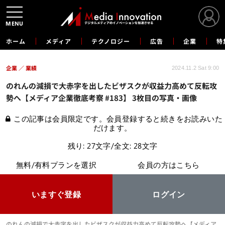
MENU
ホーム
メディア
テクノロジー
広告
企業
特
企業
業績
2024.11.2 Sat 9:00
のれんの減損で大赤字を出したビザスクが収益力高めて反転攻
勢へ【メディア企業徹底考察 #183】 3枚目の写真・画像
この記事は会員限定です。会員登録すると続きをお読みいた
だけます。
残り: 27文字/全文: 28文字
無料/有料プランを選択
会員の方はこちら
いますぐ登録
ログイン
のれんの減損で大赤字を出したビザスクが収益力高めて反転攻勢へ【メディア