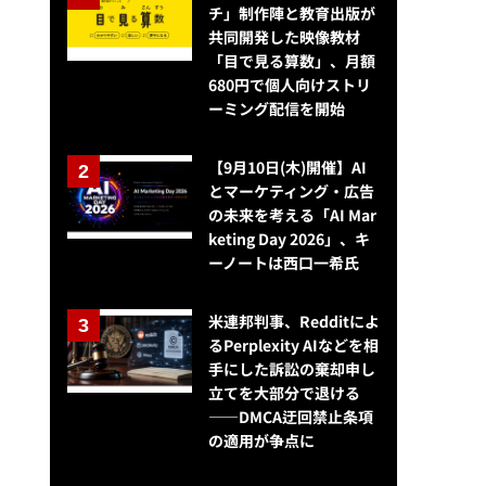
チ」制作陣と教育出版が
共同開発した映像教材
「目で見る算数」、月額
680円で個人向けストリ
ーミング配信を開始
【9月10日(木)開催】AI
とマーケティング・広告
の未来を考える「AI Mar
keting Day 2026」、キ
ーノートは西口一希氏
米連邦判事、Redditによ
るPerplexity AIなどを相
手にした訴訟の棄却申し
立てを大部分で退ける
——DMCA迂回禁止条項
の適用が争点に
【ウェビナー開催報告】広告運用のエキスパートが解説する収益最大化