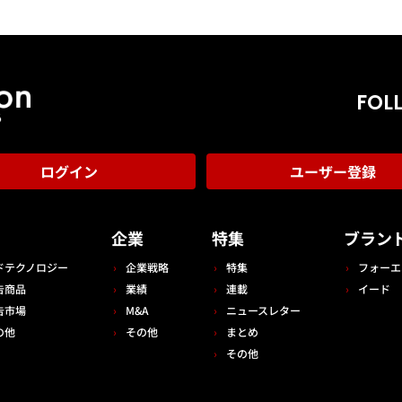
FOL
ログイン
ユーザー登録
告
企業
特集
ブラン
ドテクノロジー
企業戦略
特集
フォーエ
告商品
業績
連載
イード
告市場
M&A
ニュースレター
の他
その他
まとめ
その他