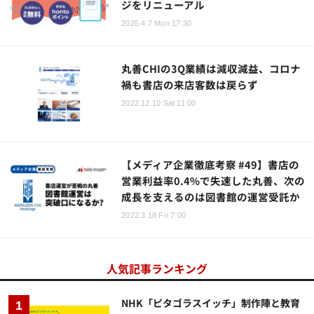
ジをリニューアル
2025.4.7 Mon 17:30
丸善CHIの3Q業績は減収減益、コロナ
禍も書店の来店客数は戻らず
2022.12.10 Sat 11:00
【メディア企業徹底考察 #49】書店の
営業利益率0.4%で失速した丸善、次の
成長を支えるのは図書館の運営受託か
2022.3.18 Fri 7:00
人気記事ランキング
NHK「ピタゴラスイッチ」制作陣と教育