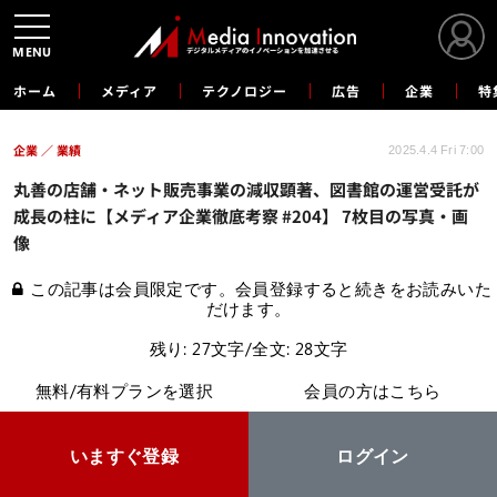
MENU
ホーム
メディア
テクノロジー
広告
企業
特
企業
業績
2025.4.4 Fri 7:00
丸善の店舗・ネット販売事業の減収顕著、図書館の運営受託が
成長の柱に【メディア企業徹底考察 #204】 7枚目の写真・画
像
この記事は会員限定です。会員登録すると続きをお読みいた
だけます。
残り: 27文字/全文: 28文字
無料/有料プランを選択
会員の方はこちら
いますぐ登録
ログイン