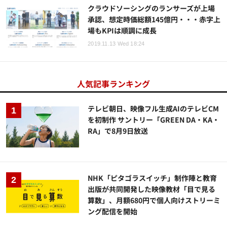
クラウドソーシングのランサーズが上場
承認、想定時価総額145億円・・・赤字上
場もKPIは順調に成長
2019.11.13 Wed 18:24
人気記事ランキング
テレビ朝日、映像フル生成AIのテレビCM
を初制作 サントリー「GREEN DA・KA・
RA」で8月9日放送
NHK「ピタゴラスイッチ」制作陣と教育
出版が共同開発した映像教材「目で見る
算数」、月額680円で個人向けストリーミ
ング配信を開始