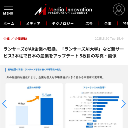
MENU
ホーム
メディア
テクノロジー
広告
企業
特
企業
企業戦略
2025.5.20 Tue 15:44
ランサーズがAX企業へ転換、「ランサーズAI大学」など新サー
ビス3本柱で日本の産業をアップデート 5枚目の写真・画像