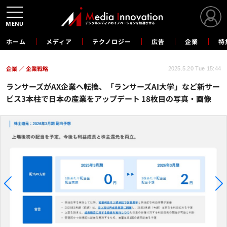
MENU
ホーム
メディア
テクノロジー
広告
企業
特
企業
企業戦略
2025.5.20 Tue 15:44
ランサーズがAX企業へ転換、「ランサーズAI大学」など新サー
ビス3本柱で日本の産業をアップデート 18枚目の写真・画像