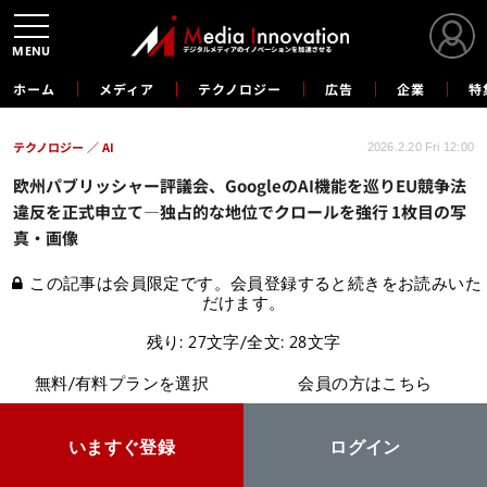
MENU
ホーム
メディア
テクノロジー
広告
企業
特
テクノロジー
AI
2026.2.20 Fri 12:00
欧州パブリッシャー評議会、GoogleのAI機能を巡りEU競争法
違反を正式申立て―独占的な地位でクロールを強行 1枚目の写
真・画像
この記事は会員限定です。会員登録すると続きをお読みいた
だけます。
残り: 27文字/全文: 28文字
無料/有料プランを選択
会員の方はこちら
いますぐ登録
ログイン