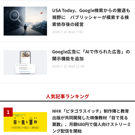
USA Today、Google検索からの撤退も
視野に パブリッシャーが模索する検
索依存後の経営
2026.7.22 Wed 7:00
Google広告に「AIで作られた広告」の
開示機能を追加
2026.7.15 Wed 12:00
人気記事ランキング
NHK「ピタゴラスイッチ」制作陣と教育
出版が共同開発した映像教材「目で見る
算数」、月額680円で個人向けストリーミ
ング配信を開始