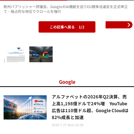
欧州パブリッシャー評議会、GoogleのAI機能を巡りEU競争法違反を正式申立
て―独占的な地位でクロールを強行
この記事へ戻る
1/2
Google
アルファベットの2026年Q2決算、売
上高1,198億ドルで24%増 YouTube
広告は110億ドル超、Google Cloudは
82%成長と加速
2026.7.27 Mon 16:00