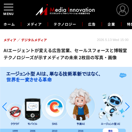
MENU
ホーム
メディア
テクノロジー
広告
企業
特
メディア
デジタルメディア
2026.5.13 Wed 15:00
AIエージェントが変える広告営業、セールスフォースと博報堂
テクノロジーズが示すメディアの未来 2枚目の写真・画像