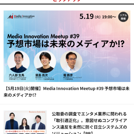
【5月19日(火)開催】Media Innovation Meetup #39 予想市場は未
来のメディアか!?
公​​取委の調査でエンタメ業界に問われる
「取引適正化」。意図せぬコンプライア
ンス違反を未然に防ぐ日立システムズの
ソリューション​【PR】